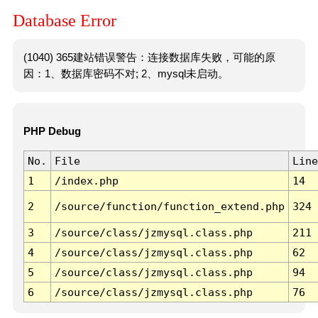
Database Error
(1040) 365建站错误警告：连接数据库失败，可能的原
因：1、数据库密码不对; 2、mysql未启动。
PHP Debug
No.
File
Line
1
/index.php
14
2
/source/function/function_extend.php
324
3
/source/class/jzmysql.class.php
211
4
/source/class/jzmysql.class.php
62
5
/source/class/jzmysql.class.php
94
6
/source/class/jzmysql.class.php
76