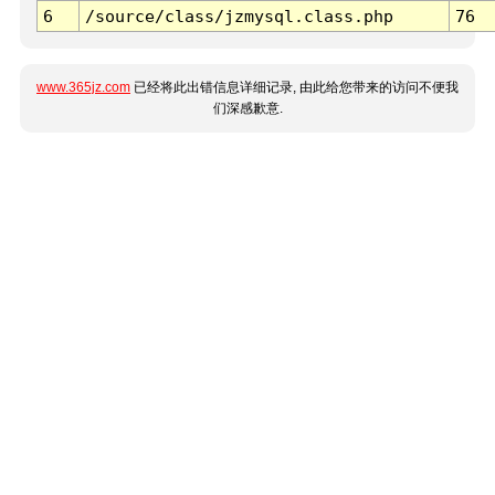
6
/source/class/jzmysql.class.php
76
www.365jz.com
已经将此出错信息详细记录, 由此给您带来的访问不便我
们深感歉意.