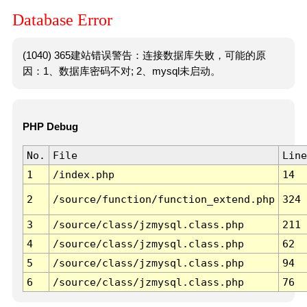
Database Error
(1040) 365建站错误警告：连接数据库失败，可能的原
因：1、数据库密码不对; 2、mysql未启动。
PHP Debug
No.
File
Line
1
/index.php
14
2
/source/function/function_extend.php
324
3
/source/class/jzmysql.class.php
211
4
/source/class/jzmysql.class.php
62
5
/source/class/jzmysql.class.php
94
6
/source/class/jzmysql.class.php
76