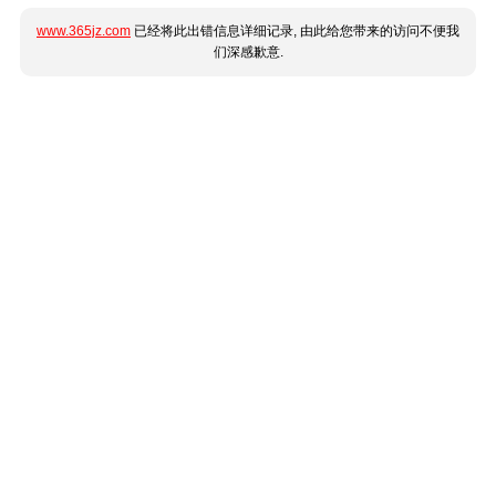
www.365jz.com
已经将此出错信息详细记录, 由此给您带来的访问不便我
们深感歉意.