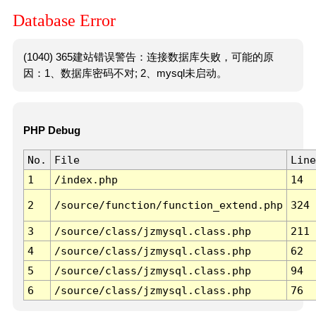
Database Error
(1040) 365建站错误警告：连接数据库失败，可能的原
因：1、数据库密码不对; 2、mysql未启动。
PHP Debug
No.
File
Line
1
/index.php
14
2
/source/function/function_extend.php
324
3
/source/class/jzmysql.class.php
211
4
/source/class/jzmysql.class.php
62
5
/source/class/jzmysql.class.php
94
6
/source/class/jzmysql.class.php
76